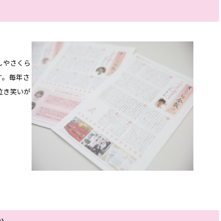
しやさくら
す。毎年さ
泣き笑いが