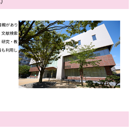
館）
書館があり
、文献検索
、研究・教
員も利用し