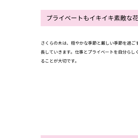
取り組み
プライベートもイキイキ素敵な
看護部の特徴
看護部運営体制
さくらの木は、穏やかな季節と厳しい季節を過ご
長していきます。仕事とプライベートを自分らし
看護方式
ることが大切です。
看護専門外来
チーム医療の推進
業務改善
委員会活動