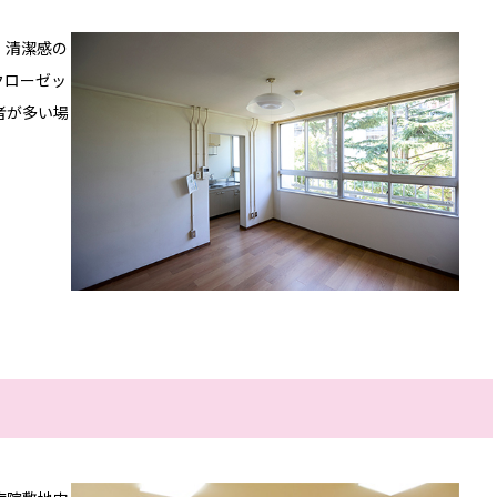
。清潔感の
クローゼッ
者が多い場