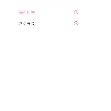
ンターンシップ
福利厚生
ータで見る九大病院看護部
さくら会
くある質問
護助⼿
イバシーポリシー
トマップ