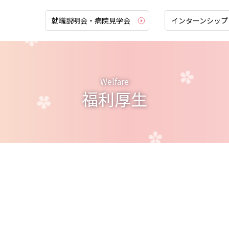
就職説明会・病院見学会
インターンシップ
教育体制
福利
Welfare
福利厚生
教育理念
新着
能力開発体系
募集
看護部キャリアパス
募
教育プログラム
待
プリセプターシップ
就