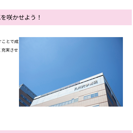
新人看護師の1週間の流れ
イ
花を咲かせよう！
新人看護師バッジ
デ
育児休業復帰支援プログラム
すことで成
よ
く充実させ
各部署紹介
看
専門・認定看護師
プラ
専門看護師
サイ
認定看護師
院内認定看護師