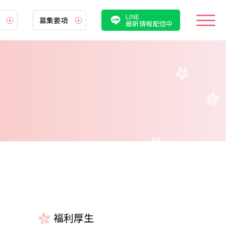
LINE
募集要項
最新情報配信中
厚生
情報
案内
集要項
遇
職説明会・病院見学会
福利厚生