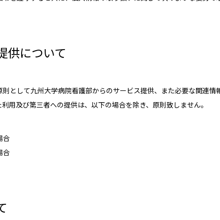
新人看護師の1週間の流れ
イ
新人看護師バッジ
デ
提供について
育児休業復帰支援プログラム
よ
各部署紹介
原則として九州大学病院看護部からのサービス提供、また必要な関連情
看
た利用及び第三者への提供は、以下の場合を除き、原則致しません。
専門・認定看護師
プラ
場合
専門看護師
サイ
場合
認定看護師
院内認定看護師
て