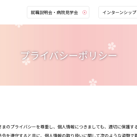
就職説明会・病院見学会
インターンシップ
教育体制
福利
プライバシーポリシー
教育理念
新着
能力開発体系
募集
看護部キャリアパス
募
教育プログラム
待
プリセプターシップ
さまのプライバシーを尊重し、個人情報につきましても、適切に保護す
就
法令を遵守すると共に、個人情報の取り扱いに関して次のような姿勢で