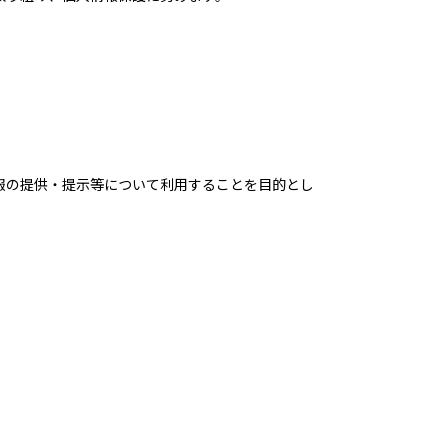
ンターンシップ
ータで見る九大病院看護部
くある質問
報の提供・提示等について利用することを目的とし
護助⼿
イバシーポリシー
トマップ