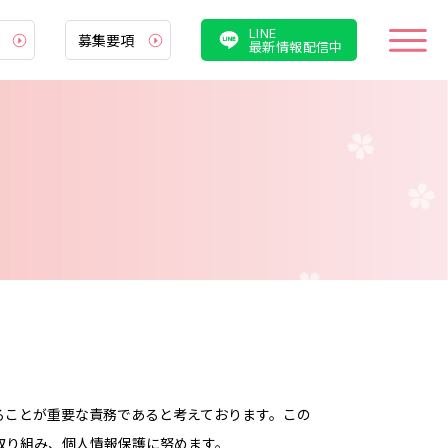
LINE
募集要項
最新情報配信中
厚生
情報
案内
集要項
遇
ることが重要な責務であると考えております。この
職説明会・病院見学会
取り組み、個人情報保護に努めます。