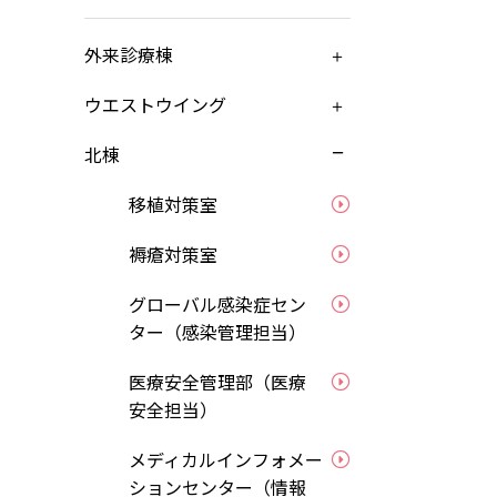
ンターンシップ
外来診療棟
ータで見る九大病院看護部
ウエストウイング
北棟
くある質問
移植対策室
護助⼿
褥瘡対策室
イバシーポリシー
グローバル感染症セン
ター（感染管理担当）
トマップ
医療安全管理部（医療
安全担当）
メディカルインフォメー
ションセンター（情報