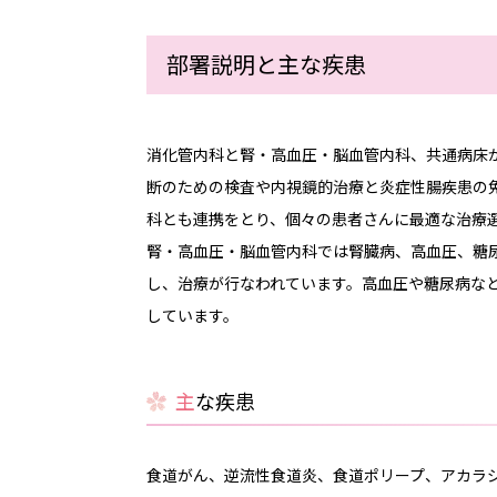
取り組み
部署説明と主な疾患
看護部の特徴
看護部運営体制
消化管内科と腎・高血圧・脳血管内科、共通病床
断のための検査や内視鏡的治療と炎症性腸疾患の
看護方式
科とも連携をとり、個々の患者さんに最適な治療
腎・高血圧・脳血管内科では腎臓病、高血圧、糖
看護専門外来
し、治療が行なわれています。高血圧や糖尿病な
しています。
チーム医療の推進
業務改善
主な疾患
委員会活動
食道がん、逆流性食道炎、食道ポリープ、アカラ