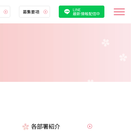
LINE
募集要項
最新情報配信中
厚生
情報
案内
集要項
遇
職説明会・病院見学会
各部署紹介