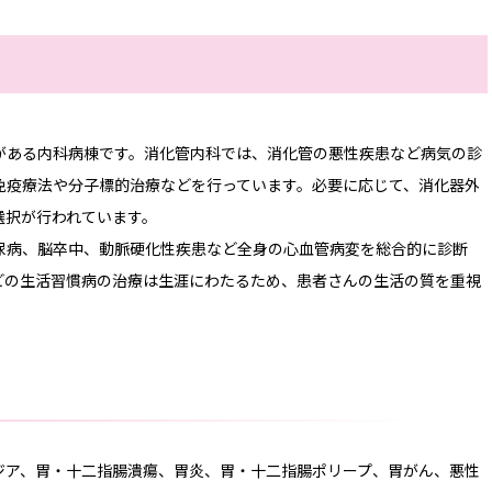
新人看護師の1週間の流れ
イ
新人看護師バッジ
デ
育児休業復帰支援プログラム
がある内科病棟です。消化管内科では、消化管の悪性疾患など病気の診
よ
免疫療法や分子標的治療などを行っています。必要に応じて、消化器外
各部署紹介
看
選択が行われています。
尿病、脳卒中、動脈硬化性疾患など全身の心血管病変を総合的に診断
専門・認定看護師
プラ
どの生活習慣病の治療は生涯にわたるため、患者さんの生活の質を重視
専門看護師
サイ
認定看護師
院内認定看護師
ジア、胃・十二指腸潰瘍、胃炎、胃・十二指腸ポリープ、胃がん、悪性