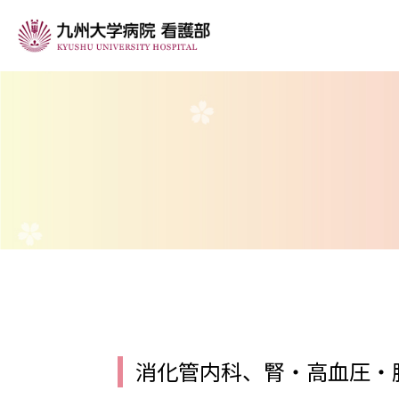
看護部の紹介
看護部長挨拶
看護部の理念
今年度の目標
看護部組織図
消化管内科、腎・高血圧・
看護部の沿革