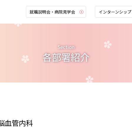
就職説明会・病院見学会
インターンシップ
教育体制
福利
Section
各部署紹介
教育理念
新着
能力開発体系
募集
看護部キャリアパス
募
教育プログラム
待
脳血管内科
プリセプターシップ
就