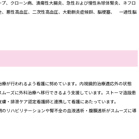
ープ、クローン病、潰瘍性大腸炎、急性および慢性糸球体腎炎、ネフロ
全、悪性高血圧、二次性高血圧、大動脈炎症候群、脳梗塞、 一過性脳
治療が行われるよう看護に努めています。内視鏡的治療適応外の状態
スムーズに外科治療へ移行できるよう支援しています。ストーマ造設患
皮膚・排泄ケア認定看護師と連携して看護にあたっています。
期のリハビリテーションや腎不全の血液透析・腹膜透析がスムーズに導